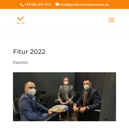
+34 682 641 413
info@perfecttravelservices.es
Fitur 2022
Eventos